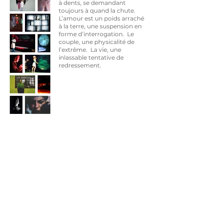
à dents, se demandant
toujours à quand la chute.
L’amour est un poids arraché
à la terre, une suspension en
forme d’interrogation. Le
couple, une physicalité de
l’extrême. La vie, une
inlassable tentative de
redressement.
Crédits / Équipe
Collage textes -
Christophe Allwright / Stéphane
Hogue / Heiner Müller / Wolinski
Mise en scène, espace & vidéo -
Carole Nadeau
Performance -
Christophe Rapin / Félixe Ross /
Francine Beaudry / Michel Perrier
Assistance mise en scène, direction technique et régie
-
Guillaume Hubert
Son -
Jean-Sébastien Durocher