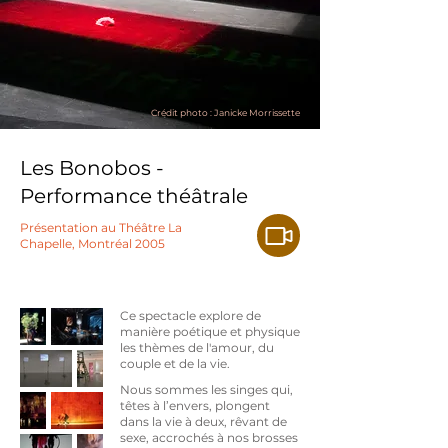
Crédit photo : Janicke Morrissette
Les Bonobos -
Performance théâtrale
Présentation au Théâtre La
Chapelle, Montréal 2005
Ce spectacle explore de
manière poétique et physique
les thèmes de l'amour, du
couple et de la vie.
Nous sommes les singes qui,
têtes à l’envers, plongent
dans la vie à deux, rêvant de
sexe, accrochés à nos brosses