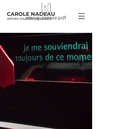
CAROLE NADEAU
revue_presse.pdf
artiste multidisciplinaire