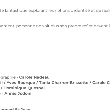
e fantastique explorant les notions d'identité et de réa
inement, personne ne voit plus son propre reflet devant l
ographie -
Carole Nadeau
l / Yves Bourque / Tania Charron-Brissette / Carole 
 / Dominique Quesnel
 -
Annie Jodoin
ymond St-Jean