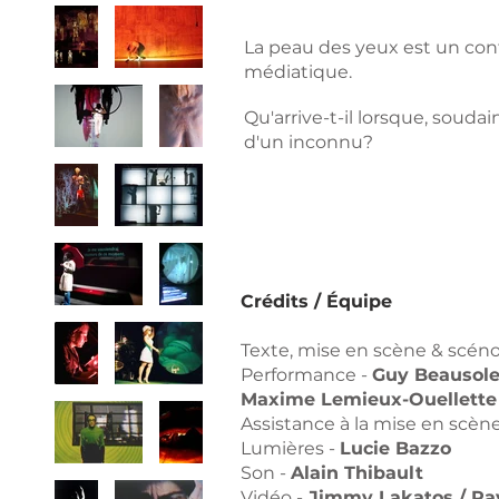
La peau des yeux est un cont
médiatique.
Qu'arrive-t-il lorsque, souda
d'un inconnu?
Crédits / Équipe
Texte, mise en scène & scén
Performance -
Guy Beausolei
Maxime Lemieux-Ouellette
Assistance à la mise en scène
Lumières -
Lucie Bazzo
Son -
Alain Thibault
Vidéo -
Jimmy Lakatos / Ra