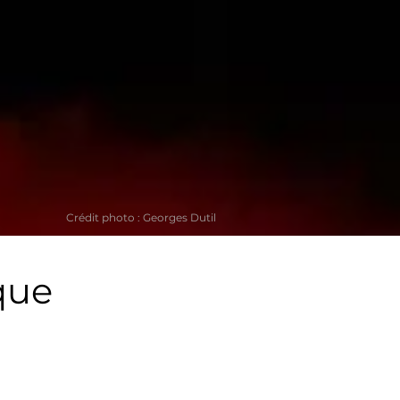
Crédit photo : Georges Dutil
que